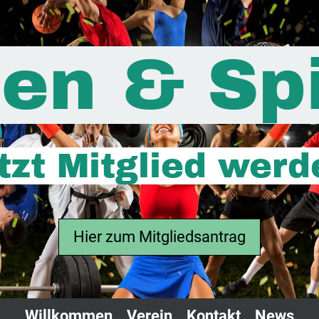
en & Sp
tzt Mitglied werd
Hier zum Mitgliedsantrag
Willkommen
Verein
Kontakt
News