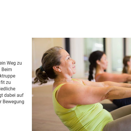
 ein Weg zu
t. Beim
ktruppe
it zu
iedliche
gt dabei auf
er Bewegung