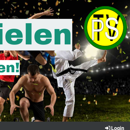
ielen
en!
Login